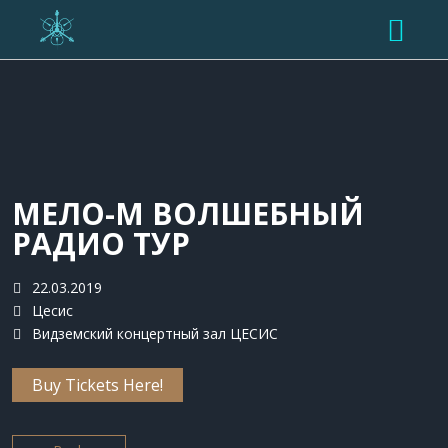
O НАС
КОНЦЕРТЫ
МЕДИА
МЕЛО-М ВОЛШЕБНЫЙ
РАДИО ТУР
ГАЛЕРЕЯ
РАЙДЕРЫ
ВИДЕО
ТЕХНИЧЕСКИЕ РАЙДЕРЫ
22.03.2019
КОНТАКТЫ
Цесис
АУДИО
ПРЕСС-КИТ
Видземский концертный зал ЦЕСИС
Buy Tickets Here!
ENG
LAT
LIT